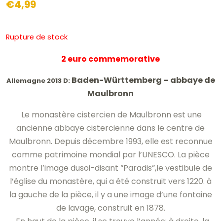
€
4,99
Rupture de stock
2 euro commemorative
Baden-Württemberg –
abbaye de
Allemagne 2013 D:
Maulbronn
Le monastère cistercien de Maulbronn
est
une
ancienne abbaye cistercienne
dans le centre de
Maulbronn
.
D
epuis
décembre
1993, elle est reconnue
comme
patrimoine mondial
par l’UNESCO
.
La pièce
montre l’image du
soi-disant
“Paradis”
,
le vestibule de
l’église du monastère,
qui a été construit
vers 1220.
à
la gauche de la pièce, il y a une image d’une fontaine
de lavage, construit en 1878.