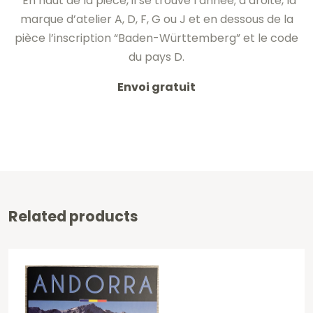
En haut de la pièce, il se trouve
l’année
; à droite,
la
marque d’atelier
A, D,
F, G ou
J
et en dessous de la
pièce
l’inscription
“Baden-Württemberg
” et
le code
du pays
D.
Envoi gratuit
Related products