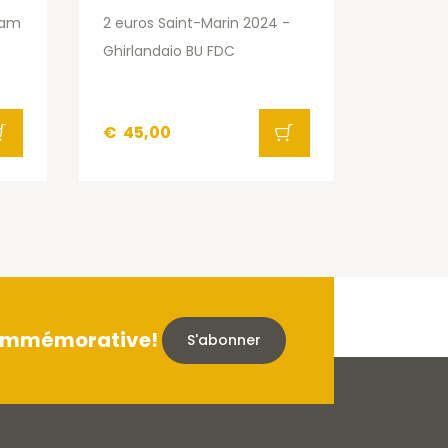
eam
2 euros Saint-Marin 2024 -
Ghirlandaio BU FDC
€
45,00
 commémorative!
S'abonner