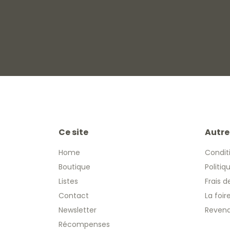
Ce site
Autre
Home
Condit
Boutique
Politiq
Listes
Frais d
Contact
La foi
Newsletter
Revend
Récompenses