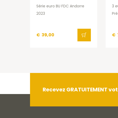
Série euro BU FDC Andorre
3 e
2023
Pré
€
39,00
€
Recevez GRATUITEMENT votre