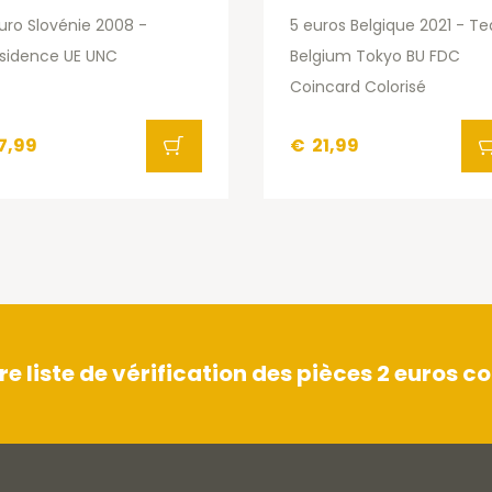
uro Slovénie 2008 -
5 euros Belgique 2021 - T
sidence UE UNC
Belgium Tokyo BU FDC
Coincard Colorisé
7,99
€
21,99
 liste de vérification des pièces 2 euros