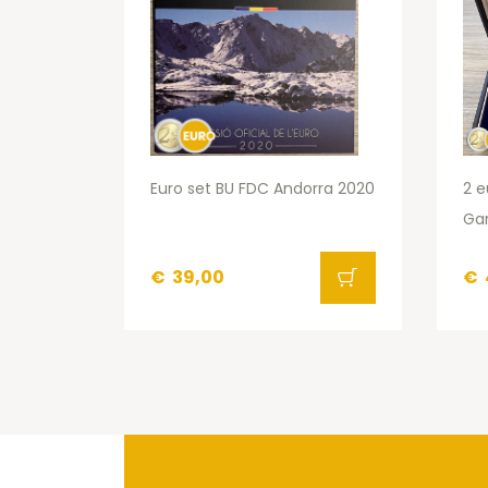
Euro set BU FDC Andorra 2020
2 e
Gar
€
39,00
€