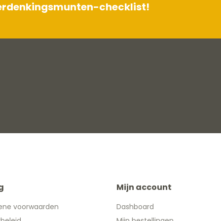
herdenkingsmunten-checklist!
g
Mijn account
ene voorwaarden
Dashboard
ybeleid
Mijn bestellingen