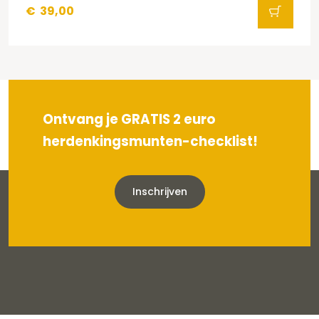
€
39,00
Ontvang je GRATIS 2 euro
herdenkingsmunten-checklist!
Inschrijven