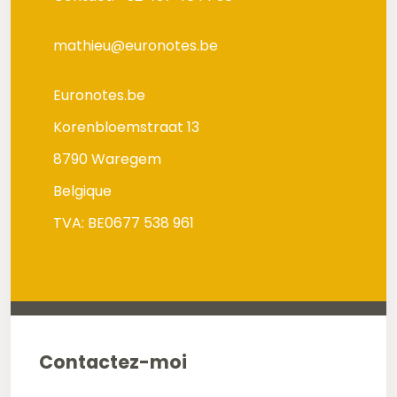
mathieu@euronotes.be
Euronotes.be
Korenbloemstraat 13
8790 Waregem
Belgique
TVA: BE0677 538 961
Contactez-moi