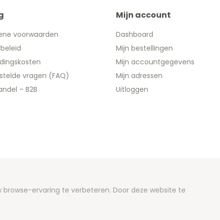
g
Mijn account
ene voorwaarden
Dashboard
ybeleid
Mijn bestellingen
dingskosten
Mijn accountgegevens
stelde vragen (FAQ)
Mijn adressen
ndel – B2B
Uitloggen
 2026 We Can Do Better Online BV
browse-ervaring te verbeteren. Door deze website te
ent by
2mprove
- Content by Euronotes.be