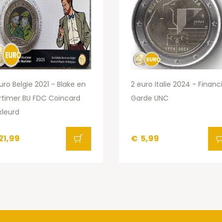
uro Belgie 2021 - Blake en
2 euro Italie 2024 - Financ
rtimer BU FDC Coincard
Garde UNC
kleurd
21,99
€
5,99