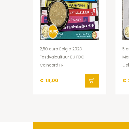
2,50 euro Belgie 2023 -
5 e
Festivalcultuur BU FDC
Mo
Coincard FR
Ge
€
14,00
€