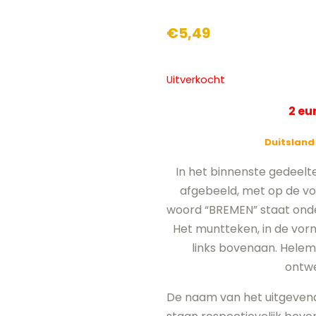
€
5,49
Uitverkocht
2 e
Duitsland
In het binnenste gedeelt
afgebeeld, met op de vo
woord “BREMEN” staat onder
Het muntteken, in de vorm v
links bovenaan. Helem
ontwe
De naam van het uitgevende l