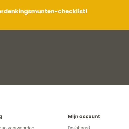
herdenkingsmunten-checklist!
g
Mijn account
ene voorwaarden
Dashboard