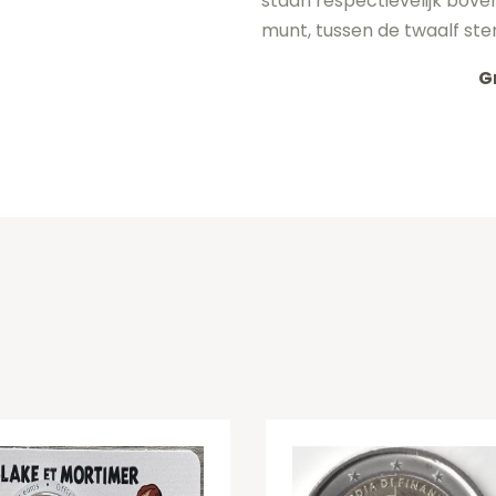
staan respectievelijk bove
munt, tussen de twaalf ste
G