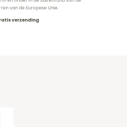
n in en onder in de buitenrand van de
rren van de Europese Unie.
ratis verzending