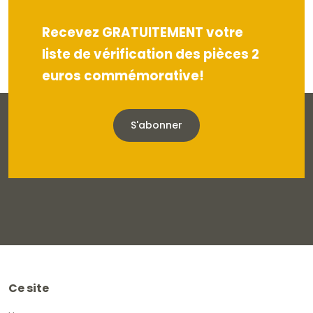
Recevez GRATUITEMENT votre
liste de vérification des pièces 2
euros commémorative!
S'abonner
Ce site