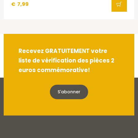
€
7,99
Recevez GRATUITEMENT votre
liste de vérification des pièces 2
euros commémorative!
S'abonner