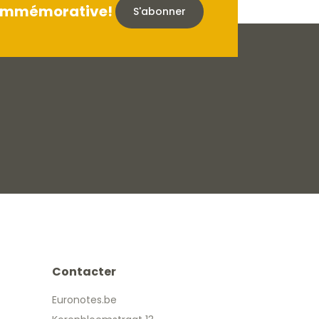
 commémorative!
S'abonner
Contacter
Euronotes.be