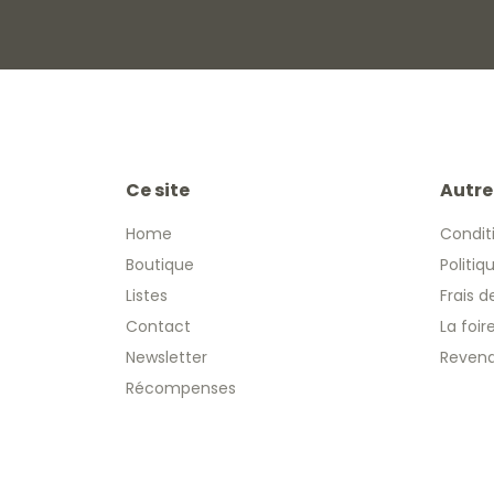
Ce site
Autre
Home
Condit
Boutique
Politiq
Listes
Frais d
Contact
La foi
Newsletter
Revend
Récompenses