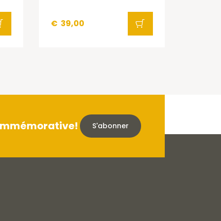
€
39,00
 commémorative!
S'abonner