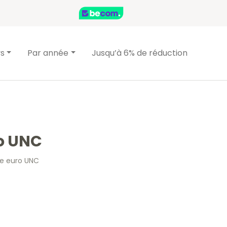
ys
Par année
Jusqu’à 6% de réduction
ro UNC
ie euro UNC