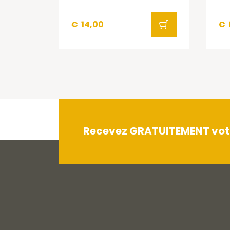
€
14,00
€
Recevez GRATUITEMENT votre