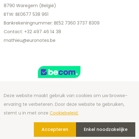
8790 Waregem (België)
BTW: BE0677 538 961
Bankrekeningnummer: BE52 7360 3737 8309
Contact: +32 497 46 14 38
mathieu@euronotes.be
Deze website maakt gebruik van cookies om uw browse-
ervaring te verbeteren. Door deze website te gebruiken,
Copyright 2026 We Can Do Better Online BV
stemt u in met onze
Cookiebeleid.
Development by
2mprove
- Content by Euronotes.be
Accepteren
Enkel noodzakelijke