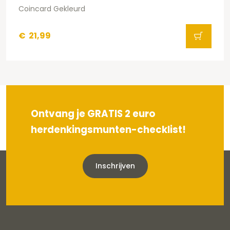
Coincard Gekleurd
€
21,99
Ontvang je GRATIS 2 euro
herdenkingsmunten-checklist!
Inschrijven